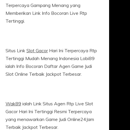
Terpercaya Gampang Menang yang
Memberikan Link Info Bocoran Live Rtp
Tertinggi.
Situs Link
Slot Gacor
Hari Ini Terpercaya Rtp
Tertinggi Mudah Menang Indonesia Lobi89
ialah Info Bocoran Daftar Agen Game Judi
Slot Online Terbaik Jackpot Terbesar.
Wak89
ialah Link Situs Agen Rtp Live Slot
Gacor Hari Ini Tertinggi Resmi Terpercaya
yang menawarkan Game Judi Online24Jam
Terbaik Jackpot Terbesar.