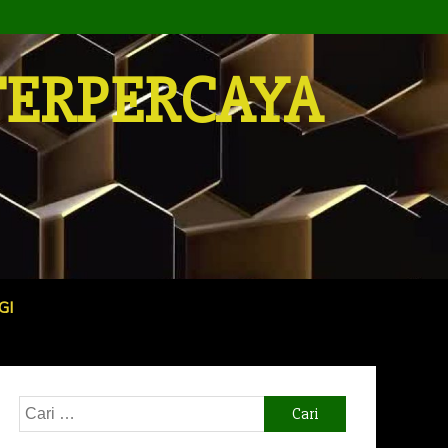
TERPERCAYA
GI
Cari
untuk: