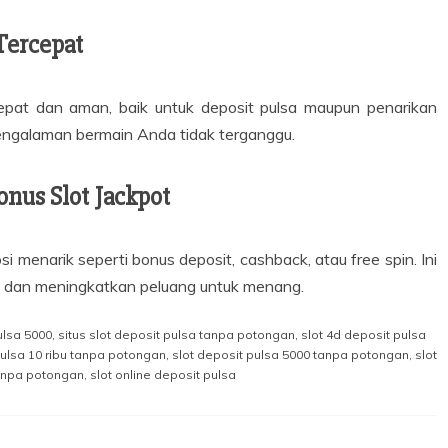
Tercepat
cepat dan aman, baik untuk deposit pulsa maupun penarikan
ngalaman bermain Anda tidak terganggu.
nus Slot Jackpot
menarik seperti bonus deposit, cashback, atau free spin. Ini
n dan meningkatkan peluang untuk menang.
pulsa 5000
,
situs slot deposit pulsa tanpa potongan
,
slot 4d deposit pulsa
pulsa 10 ribu tanpa potongan
,
slot deposit pulsa 5000 tanpa potongan
,
slot
tanpa potongan
,
slot online deposit pulsa