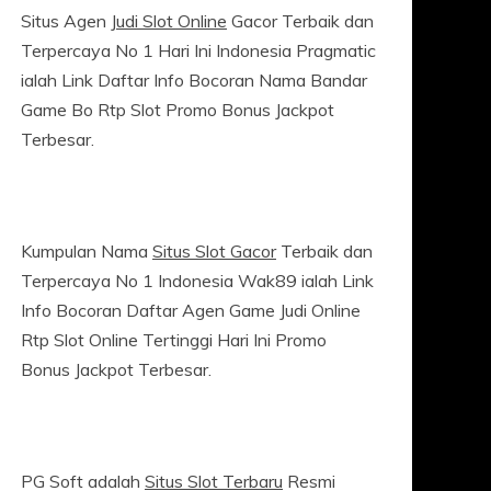
Situs Agen
Judi Slot Online
Gacor Terbaik dan
Terpercaya No 1 Hari Ini Indonesia Pragmatic
ialah Link Daftar Info Bocoran Nama Bandar
Game Bo Rtp Slot Promo Bonus Jackpot
Terbesar.
Kumpulan Nama
Situs Slot Gacor
Terbaik dan
Terpercaya No 1 Indonesia Wak89 ialah Link
Info Bocoran Daftar Agen Game Judi Online
Rtp Slot Online Tertinggi Hari Ini Promo
Bonus Jackpot Terbesar.
PG Soft adalah
Situs Slot Terbaru
Resmi