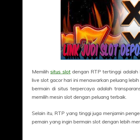
Memilih
situs slot
dengan RTP tertinggi adalah 
live slot gacor hari ini menawarkan peluang le
bermain di situs terpercaya adalah transparan
memilih mesin slot dengan peluang terbaik.
Selain itu, RTP yang tinggi juga menjamin penge
pemain yang ingin bermain slot dengan lebih m