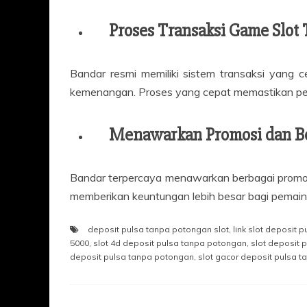
Proses Transaksi Game Slot 
Bandar resmi memiliki sistem transaksi yang 
kemenangan. Proses yang cepat memastikan pe
Menawarkan Promosi dan Bo
Bandar terpercaya menawarkan berbagai promosi 
memberikan keuntungan lebih besar bagi pemai
deposit pulsa tanpa potongan slot
,
link slot deposit 
5000
,
slot 4d deposit pulsa tanpa potongan
,
slot deposit 
deposit pulsa tanpa potongan
,
slot gacor deposit pulsa 