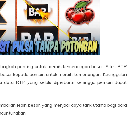
langkah penting untuk meraih kemenangan besar. Situs RTP
bih besar kepada pemain untuk meraih kemenangan. Keunggulan
si data RTP yang selalu diperbarui, sehingga pemain dapat
mbalian lebih besar, yang menjadi daya tarik utama bagi para
enguntungkan.