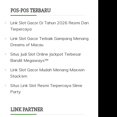
POS-POS TERBARU
Link Slot Gacor Di Tahun 2026 Resmi Dan
Terpercaya
Link Slot Gacor Terbaik Gampang Menang
Dreams of Macau
Situs Judi Slot Online Jackpot Terbesar
Bandit Megaways™
Link Slot Gacor Mudah Menang Maxwin
Stack’em
Situs Link Slot Resmi Terpercaya Slime
Party
LINK PARTNER