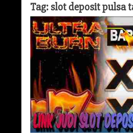
Tag:
slot deposit pulsa