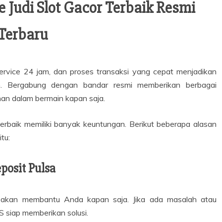
Judi Slot Gacor Terbaik Resmi
Terbaru
ervice 24 jam, dan proses transaksi yang cepat menjadikan
. Bergabung dengan bandar resmi memberikan berbagai
an dalam bermain kapan saja.
erbaik memiliki banyak keuntungan. Berikut beberapa alasan
tu:
posit Pulsa
m akan membantu Anda kapan saja. Jika ada masalah atau
S siap memberikan solusi.