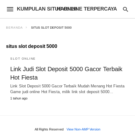
KUMPULAN SITUS ONLINE TERPERCAYA HARI INI
BERANDA
SITUS SLOT DEPOSIT 5000
situs slot deposit 5000
SLOT ONLINE
Link Judi Slot Deposit 5000 Gacor Terbaik
Hot Fiesta
Link Slot Deposit 5000 Gacor Terbaik Mudah Menang Hot Fiesta
Game judi online Hot Fiesta, milik link slot deposit 5000…
1 tahun ago
All Rights Reserved
View Non-AMP Version