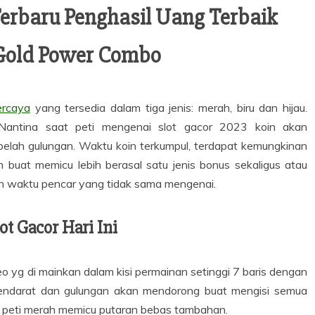
Terbaru Penghasil Uang Terbaik
 Gold Power Combo
ercaya
yang tersedia dalam tiga jenis: merah, biru dan hijau.
. Nantina saat peti mengenai slot gacor 2023 koin akan
ebelah gulungan. Waktu koin terkumpul, terdapat kemungkinan
an buat memicu lebih berasal satu jenis bonus sekaligus atau
an waktu pencar yang tidak sama mengenai.
t Gacor Hari Ini
 yg di mainkan dalam kisi permainan setinggi 7 baris dengan
mendarat dan gulungan akan mendorong buat mengisi semua
n peti merah memicu putaran bebas tambahan.