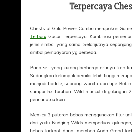
Terpercaya Ches
Chests of Gold Power Combo merupakan Game Slo
Terbaru
Gacor Terpercaya. Kombinasi pemena
jenis simbol yang sama. Selanjutnya sepanjang 
simbol pembayaran yg berbeda.
Pada sisi yang kurang berharga artinya ikon kar
Sedangkan kelompok bernilai lebih tinggi merup
menjadi baddie, seorang wanita dan tipe Robi
sampai 5x taruhan. Wild muncul di gulungan 2
pencar atau koin.
Memicu 3 putaran bebas menggunakan fitur unik
dari
yaitu Nudging Wilds memperluas gulungan
bebas Jackpot dapat memberi Anda Grand Ja