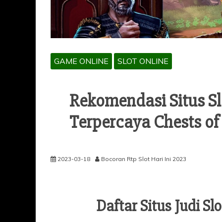
GAME ONLINE
SLOT ONLINE
Rekomendasi Situs Sl
Terpercaya Chests o
2023-03-18
Bocoran Rtp Slot Hari Ini 2023
Daftar Situs Judi S