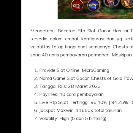
Mengetahui Bocoran Rtp Slot Gacor Hari Ini T
tersedia dalam empat konfigurasi dari yg ter
volatilitas tetap tinggi buat semuanya. Chests o
sang 40 garis pembayaran permanen. Meskipun kis
Provide Slot Online: MicroGaming
Nama Game Slot Gacor: Chests of Gold Po
Tanggal Rilis: 28 Maret 2023
Paylines: 40 cara pembayaran
Live Rtp SLot Tertinggi: 96.40% | 94.25% 
Jackpot Maxwin: 11650x total taruhan
Volatility: High (5 dari 5 bintang)