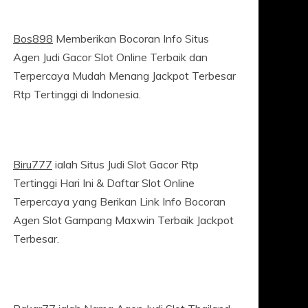
Bos898
Memberikan Bocoran Info Situs
Agen Judi Gacor Slot Online Terbaik dan
Terpercaya Mudah Menang Jackpot Terbesar
Rtp Tertinggi di Indonesia.
Biru777
ialah Situs Judi Slot Gacor Rtp
Tertinggi Hari Ini & Daftar Slot Online
Terpercaya yang Berikan Link Info Bocoran
Agen Slot Gampang Maxwin Terbaik Jackpot
Terbesar.