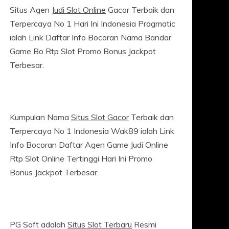
Situs Agen
Judi Slot Online
Gacor Terbaik dan
Terpercaya No 1 Hari Ini Indonesia Pragmatic
ialah Link Daftar Info Bocoran Nama Bandar
Game Bo Rtp Slot Promo Bonus Jackpot
Terbesar.
Kumpulan Nama
Situs Slot Gacor
Terbaik dan
Terpercaya No 1 Indonesia Wak89 ialah Link
Info Bocoran Daftar Agen Game Judi Online
Rtp Slot Online Tertinggi Hari Ini Promo
Bonus Jackpot Terbesar.
PG Soft adalah
Situs Slot Terbaru
Resmi