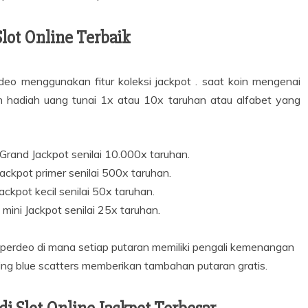
Slot Online Terbaik
eo menggunakan fitur koleksi jackpot . saat koin mengenai
n hadiah uang tunai 1x atau 10x taruhan atau alfabet yang
rand Jackpot senilai 10.000x taruhan.
ckpot primer senilai 500x taruhan.
kpot kecil senilai 50x taruhan.
ini Jackpot senilai 25x taruhan.
 perdeo di mana setiap putaran memiliki pengali kemenangan
ing blue scatters memberikan tambahan putaran gratis.