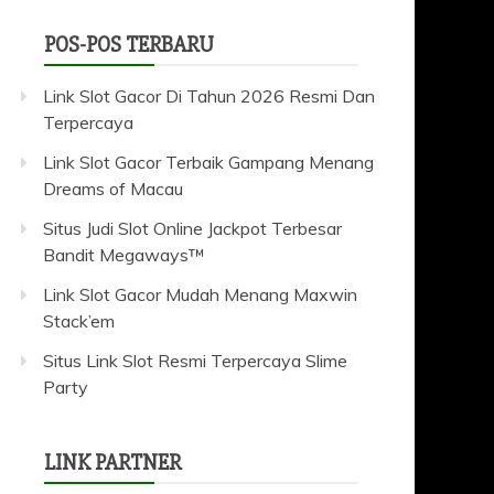
POS-POS TERBARU
Link Slot Gacor Di Tahun 2026 Resmi Dan
Terpercaya
Link Slot Gacor Terbaik Gampang Menang
Dreams of Macau
Situs Judi Slot Online Jackpot Terbesar
Bandit Megaways™
Link Slot Gacor Mudah Menang Maxwin
Stack’em
Situs Link Slot Resmi Terpercaya Slime
Party
LINK PARTNER