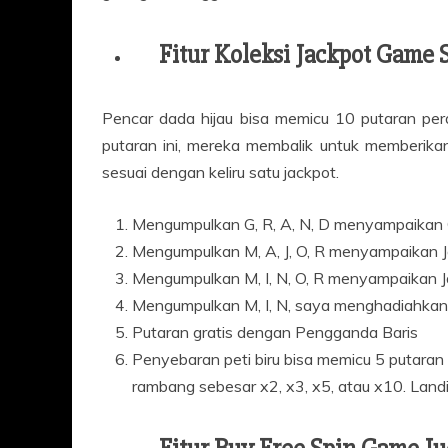
Fitur Koleksi Jackpot Game 
Pencar dada hijau bisa memicu 10 putaran perd
putaran ini, mereka membalik untuk memberika
sesuai dengan keliru satu jackpot.
Mengumpulkan G, R, A, N, D menyampaikan G
Mengumpulkan M, A, J, O, R menyampaikan Ja
Mengumpulkan M, I, N, O, R menyampaikan Jac
Mengumpulkan M, I, N, saya menghadiahkan m
Putaran gratis dengan Pengganda Baris
Penyebaran peti biru bisa memicu 5 putaran
rambang sebesar x2, x3, x5, atau x10. Land