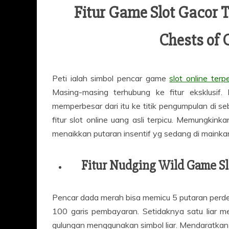
Fitur Game Slot Gacor 
Chests of
Peti ialah simbol pencar game
slot online terp
Masing-masing terhubung ke fitur eksklusif
memperbesar dari itu ke titik pengumpulan di s
fitur slot online uang asli terpicu. Memungkink
menaikkan putaran insentif yg sedang di maink
Fitur Nudging Wild Game Slo
Pencar dada merah bisa memicu 5 putaran perdeo
100 garis pembayaran. Setidaknya satu liar 
gulungan menggunakan simbol liar. Mendaratka