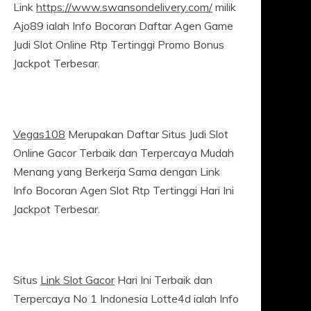
Link
https://www.swansondelivery.com/
milik
Ajo89 ialah Info Bocoran Daftar Agen Game
Judi Slot Online Rtp Tertinggi Promo Bonus
Jackpot Terbesar.
Vegas108
Merupakan Daftar Situs Judi Slot
Online Gacor Terbaik dan Terpercaya Mudah
Menang yang Berkerja Sama dengan Link
Info Bocoran Agen Slot Rtp Tertinggi Hari Ini
Jackpot Terbesar.
Situs
Link Slot Gacor
Hari Ini Terbaik dan
Terpercaya No 1 Indonesia Lotte4d ialah Info