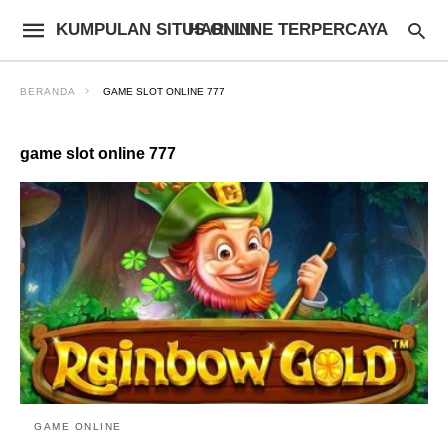
KUMPULAN SITUS ONLINE TERPERCAYA HARI INI
BERANDA
GAME SLOT ONLINE 777
game slot online 777
GAME ONLINE