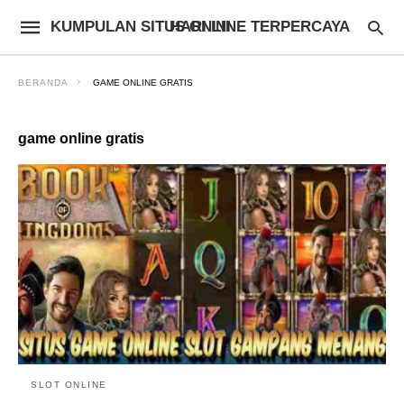
KUMPULAN SITUS ONLINE TERPERCAYA HARI INI
BERANDA
GAME ONLINE GRATIS
game online gratis
SLOT ONLINE