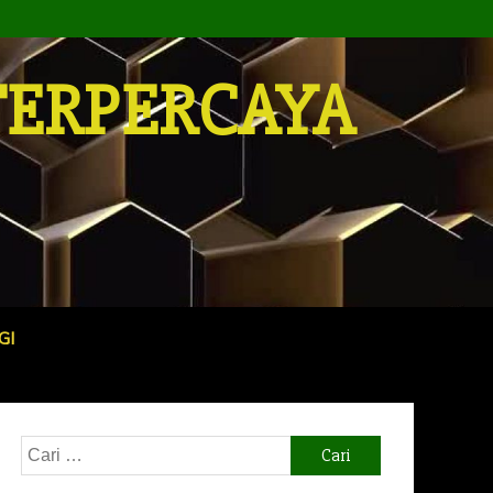
TERPERCAYA
GI
Cari
untuk: