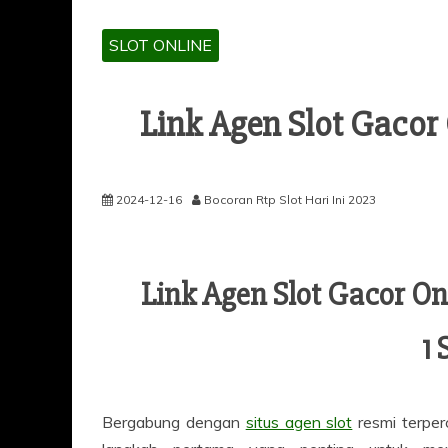
SLOT ONLINE
Link Agen Slot Gacor
2024-12-16
Bocoran Rtp Slot Hari Ini 2023
Link Agen Slot Gacor On
1 
Bergabung dengan
situs agen slot
resmi terpe