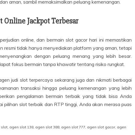
dan aman, sambil memaksimalkan peluang kemenangan.
t Online Jackpot Terbesar
erjudian online, dan bermain slot gacor hari ini memastikan
n resmi tidak hanya menyediakan platform yang aman, tetapi
menyenangkan dengan peluang menang yang lebih besar.
apat fokus bermain tanpa khawatir tentang risiko rungkat.
 agen judi slot terpercaya sekarang juga dan nikmati berbagai
eamanan transaksi hingga peluang kemenangan yang lebih
mberikan pengalaman bermain terbaik yang tidak bisa Anda
 pilihan slot terbaik dan RTP tinggi, Anda akan merasa puas
 slot
,
agen slot 138
,
agen slot 388
,
agen slot 777
,
agen slot gacor
,
agen