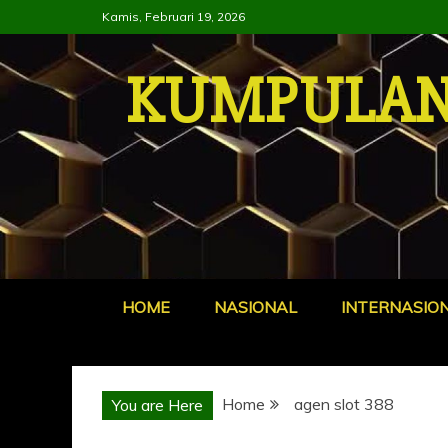
Skip
Kamis, Februari 19, 2026
to
content
KUMPULAN 
HOME
NASIONAL
INTERNASIO
Home
agen slot 388
You are Here