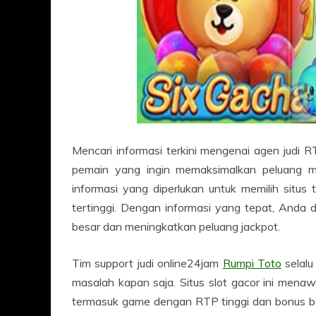
Mencari informasi terkini mengenai agen judi RT
pemain yang ingin memaksimalkan peluang 
informasi yang diperlukan untuk memilih sit
tertinggi. Dengan informasi yang tepat, Anda
besar dan meningkatkan peluang jackpot.
Tim support judi online24jam
Rumpi Toto
selalu
masalah kapan saja. Situs slot gacor ini menaw
termasuk game dengan RTP tinggi dan bonus be