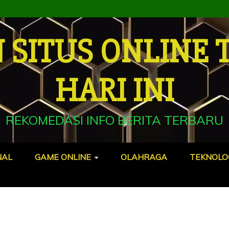
SITUS ONLINE 
HARI INI
REKOMEDASI INFO BERITA TERBARU
NAL
GAME ONLINE
OLAHRAGA
TEKNOLO