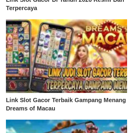
Terpercaya
Link Slot Gacor Terbaik Gampang Menang
Dreams of Macau