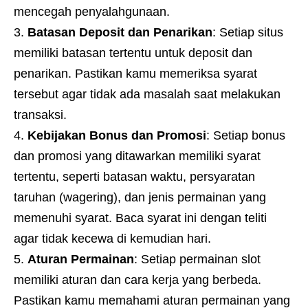
mencegah penyalahgunaan.
Batasan Deposit dan Penarikan
: Setiap situs
memiliki batasan tertentu untuk deposit dan
penarikan. Pastikan kamu memeriksa syarat
tersebut agar tidak ada masalah saat melakukan
transaksi.
Kebijakan Bonus dan Promosi
: Setiap bonus
dan promosi yang ditawarkan memiliki syarat
tertentu, seperti batasan waktu, persyaratan
taruhan (wagering), dan jenis permainan yang
memenuhi syarat. Baca syarat ini dengan teliti
agar tidak kecewa di kemudian hari.
Aturan Permainan
: Setiap permainan slot
memiliki aturan dan cara kerja yang berbeda.
Pastikan kamu memahami aturan permainan yang